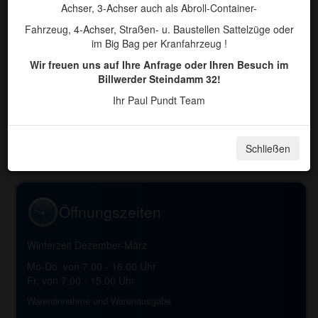
Achser, 3-Achser auch als Abroll-Container-
Fahrzeug, 4-Achser, Straßen- u. Baustellen Sattelzüge oder
im Big Bag per Kranfahrzeug !
Wir freuen uns auf Ihre Anfrage oder Ihren Besuch im
Billwerder Steindamm 32!
Ich habe die Datenschutzerklärung gelesen und
stimme zu, dass meine Daten zur Kontaktaufnahme und
Ihr Paul Pundt Team
für Rückfragen gespeichert werden.
Die mit * gekennzeichneten Felder bitte ausfüllen.
Schließen
Öffnungszeiten
Winterzeit Dezember-März
Mo-Do. von 7.00 - 16.00 Uhr
Fr. von 7.00 - 15.00 Uhr
Warenannahme und Warenausgabe