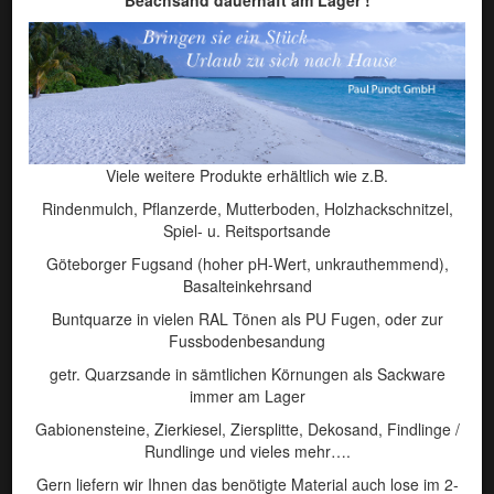
Strasse
Postleitzahl
Wohnort
Viele weitere Produkte erhältlich wie z.B.
Telefon
Rindenmulch, Pflanzerde, Mutterboden, Holzhackschnitzel,
Spiel- u. Reitsportsande
Email*
Göteborger Fugsand (hoher pH-Wert, unkrauthemmend),
Basalteinkehrsand
Betreff
Buntquarze in vielen RAL Tönen als PU Fugen, oder zur
Fussbodenbesandung
Nachricht*
getr. Quarzsande in sämtlichen Körnungen als Sackware
immer am Lager
Gabionensteine, Zierkiesel, Ziersplitte, Dekosand, Findlinge /
Rundlinge und vieles mehr….
Gern liefern wir Ihnen das benötigte Material auch lose im 2-