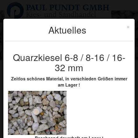
×
Aktuelles
Sie sind hier:
Startseite
» Kontakt
Toggle
navigati
Quarzkiesel 6-8 / 8-16 / 16-
Produkte
32 mm
Zeitlos schönes Material, in verschieden Größen immer
am Lager !
Kontakt
Name*
Vorname*
Beachsand dauerhaft am Lager !