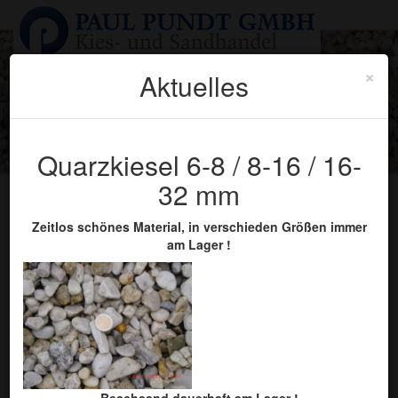
×
Aktuelles
Sie sind hier:
Startseite
» Produkte
Toggle
navigati
Quarzkiesel 6-8 / 8-16 / 16-
Produkte
32 mm
Zeitlos schönes Material, in verschieden Größen immer
am Lager !
Produkte
Füll- und Abstreumaterial - Siliciumcarbid
Beachsand dauerhaft am Lager !