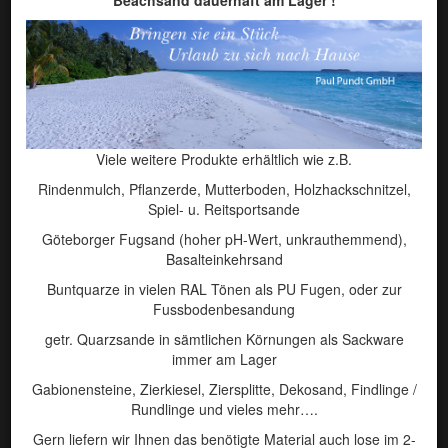
Viele weitere Produkte erhältlich wie z.B.
Rindenmulch, Pflanzerde, Mutterboden, Holzhackschnitzel,
Spiel- u. Reitsportsande
Göteborger Fugsand (hoher pH-Wert, unkrauthemmend),
Basalteinkehrsand
Buntquarze in vielen RAL Tönen als PU Fugen, oder zur
Fussbodenbesandung
[ Art. Nr.:178 ]
Siliciumcarbid F020
getr. Quarzsande in sämtlichen Körnungen als Sackware
immer am Lager
Gabionensteine, Zierkiesel, Ziersplitte, Dekosand, Findlinge /
Rundlinge und vieles mehr….
Öffnungszeiten
Gern liefern wir Ihnen das benötigte Material auch lose im 2-